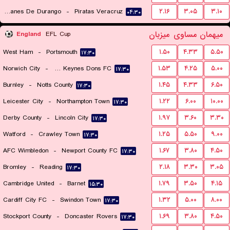
Alacranes De Durango
-
Piratas Veracruz
۲.۱۶
۳.۰۵
۳.۱۰
۰۴:۳۰
۰۴:۳۰
میهمان
مساوی
میزبان
England
EFL Cup
West Ham
-
Portsmouth
۱.۵۰
۴.۳۳
۵.۵۰
۱۷:۳۰
Norwich City
-
Milton Keynes Dons FC
۱.۵۳
۴.۲۵
۵.۰۰
۱۷:۳۰
Burnley
-
Notts County
۱.۴۵
۴.۳۳
۶.۵۰
۱۷:۳۰
Leicester City
-
Northampton Town
۱.۲۲
۶.۰۰
۱۰.۰۰
۱۷:۳۰
Derby County
-
Lincoln City
۱.۹۷
۳.۶۰
۳.۳۰
۱۷:۳۰
Watford
-
Crawley Town
۱.۲۵
۵.۵۰
۹.۰۰
۱۷:۳۰
AFC Wimbledon
-
Newport County FC
۱.۶۷
۳.۸۰
۴.۵۰
۱۷:۳۰
Bromley
-
Reading
۲.۱۸
۳.۳۰
۳.۰۵
۱۷:۳۰
Cambridge United
-
Barnet
۱.۷۹
۳.۵۰
۴.۱۵
۱۵:۳۰
Cardiff City FC
-
Swindon Town
۱.۳۲
۵.۰۰
۸.۰۰
۱۷:۳۰
Stockport County
-
Doncaster Rovers
۱.۶۹
۳.۸۰
۴.۵۰
۱۷:۳۰