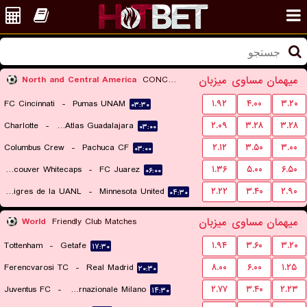
میهمان
مساوی
میزبان
North and Central America
CONCACAF Leagues Cup
FC Cincinnati
-
Pumas UNAM
۱.۹۲
۴.۰۰
۳.۲۰
۰۳:۳۰
Charlotte
-
CF Atlas Guadalajara
۲.۰۹
۳.۲۸
۳.۲۸
۰۳:۰۰
Columbus Crew
-
Pachuca CF
۲.۱۲
۳.۵۰
۳.۰۰
۰۳:۰۰
Vancouver Whitecaps
-
FC Juarez
۱.۳۶
۵.۰۰
۶.۵۰
۰۶:۰۰
Club Tigres de la UANL
-
Minnesota United
۲.۲۲
۳.۴۰
۲.۹۰
۰۴:۳۰
میهمان
مساوی
میزبان
World
Friendly Club Matches
Tottenham
-
Getafe
۱.۹۴
۳.۶۰
۳.۲۰
۱۷:۳۰
Ferencvarosi TC
-
Real Madrid
۸.۰۰
۶.۰۰
۱.۲۵
۲۰:۳۰
Juventus FC
-
Internazionale Milano
۲.۷۷
۳.۴۰
۲.۲۳
۱۴:۳۰