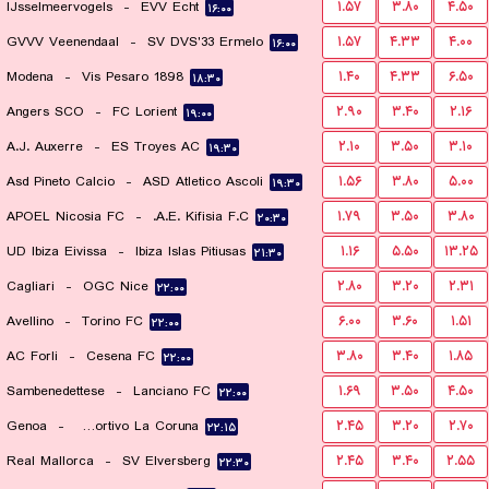
IJsselmeervogels
-
EVV Echt
۱.۵۷
۳.۸۰
۴.۵۰
۱۶:۰۰
GVVV Veenendaal
-
SV DVS'33 Ermelo
۱.۵۷
۴.۳۳
۴.۰۰
۱۶:۰۰
Modena
-
Vis Pesaro 1898
۱.۴۰
۴.۳۳
۶.۵۰
۱۸:۳۰
Angers SCO
-
FC Lorient
۲.۹۰
۳.۴۰
۲.۱۶
۱۹:۰۰
A.J. Auxerre
-
ES Troyes AC
۲.۱۰
۳.۵۰
۳.۱۰
۱۹:۳۰
Asd Pineto Calcio
-
ASD Atletico Ascoli
۱.۵۶
۳.۸۰
۵.۰۰
۱۹:۳۰
APOEL Nicosia FC
-
A.E. Kifisia F.C.
۱.۷۹
۳.۵۰
۳.۸۰
۲۰:۳۰
UD Ibiza Eivissa
-
Ibiza Islas Pitiusas
۱.۱۶
۵.۵۰
۱۳.۲۵
۲۱:۳۰
Cagliari
-
OGC Nice
۲.۸۰
۳.۲۰
۲.۳۱
۲۲:۰۰
Avellino
-
Torino FC
۶.۰۰
۳.۶۰
۱.۵۱
۲۲:۰۰
AC Forli
-
Cesena FC
۳.۸۰
۳.۴۰
۱.۸۵
۲۲:۰۰
Sambenedettese
-
Lanciano FC
۱.۶۹
۳.۵۰
۴.۵۰
۲۲:۰۰
Genoa
-
Deportivo La Coruna
۲.۴۵
۳.۲۰
۲.۷۰
۲۲:۱۵
Real Mallorca
-
SV Elversberg
۲.۴۵
۳.۴۰
۲.۵۵
۲۲:۳۰