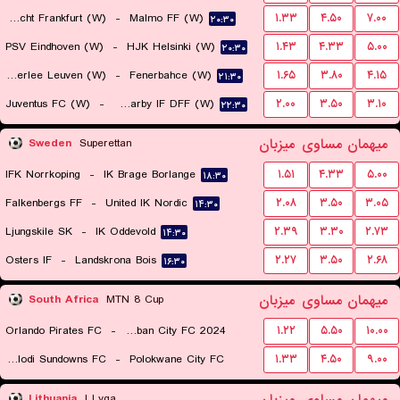
Eintracht Frankfurt (W)
-
Malmo FF (W)
۱.۳۳
۴.۵۰
۷.۰۰
۲۰:۳۰
PSV Eindhoven (W)
-
HJK Helsinki (W)
۱.۴۳
۴.۳۳
۵.۰۰
۲۰:۳۰
Oud-Heverlee Leuven (W)
-
Fenerbahce (W)
۱.۶۵
۳.۸۰
۴.۱۵
۲۱:۳۰
Juventus FC (W)
-
Hammarby IF DFF (W)
۲.۰۰
۳.۵۰
۳.۱۰
۲۲:۳۰
میهمان
مساوی
میزبان
Sweden
Superettan
IFK Norrkoping
-
IK Brage Borlange
۱.۵۱
۴.۳۳
۵.۰۰
۱۸:۳۰
Falkenbergs FF
-
United IK Nordic
۲.۰۸
۳.۵۰
۳.۰۵
۱۴:۳۰
Ljungskile SK
-
IK Oddevold
۲.۳۹
۳.۳۰
۲.۷۳
۱۴:۳۰
Osters IF
-
Landskrona Bois
۲.۲۷
۳.۵۰
۲.۶۸
۱۶:۳۰
میهمان
مساوی
میزبان
South Africa
MTN 8 Cup
Orlando Pirates FC
-
Durban City FC 2024
۱.۲۲
۵.۵۰
۱۰.۰۰
Mamelodi Sundowns FC
-
Polokwane City FC
۱.۳۳
۴.۵۰
۹.۰۰
۱۶:۳۰
۱۹:۳۰
Lithuania
I Lyga