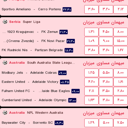
Sportivo Ameliano
-
Cerro Porteno
۳.۶۰
۳.۲۰
۲.۱۲
۲۲:۳۰
میهمان
مساوی
میزبان
Serbia
Super Liga
FK Radnicki 1923 Kragujevac
-
FK Zemun
۱.۳۱
۴.۵۰
۸.۰۰
۲۱:۳۰
FK Red Star Belgrade (Crvena Zvezda)
-
FK Novi Pazar
۱.۰۹
۹.۰۰
۱۵.۰۰
۲۱:۳۰
FK Radnicki Nis
-
Partizan Belgrade
۳.۸۰
۳.۶۰
۱.۶۷
۱۸:۳۰
میهمان
مساوی
میزبان
Australia
South Australia State League 1
Modbury Jets
-
Adelaide Cobras
۱.۲۵
۵.۵۰
۸.۰۰
۰۹:۰۰
Eastern United
-
Adelaide Victory
۴.۲۰
۳.۸۰
۱.۶۱
۰۸:۴۵
Fulham United FC
-
Adelaide Blue Eagles
۲.۱۱
۳.۵۰
۲.۸۰
۰۹:۰۰
Cumberland United
-
Adelaide Olympic
۱.۶۳
۳.۸۰
۴.۰۰
۱۳:۰۰
میهمان
مساوی
میزبان
Australia
NPL Western Australia
Bayswater City
-
Sorrento SC
۱.۲۹
۵.۰۰
۷.۵۰
۰۹:۳۰