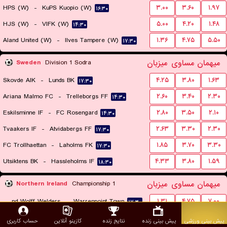
HPS (W)
-
KuPS Kuopio (W)
۳.۰۰
۳.۶۰
۱.۹۷
۱۶:۳۰
HJS (W)
-
VIFK (W)
۵.۰۰
۴.۲۰
۱.۴۸
۱۴:۳۰
Aland United (W)
-
Ilves Tampere (W)
۱.۳۶
۴.۷۵
۵.۵۰
۱۷:۳۰
میهمان
مساوی
میزبان
Sweden
Division 1 Sodra
Skovde AIK
-
Lunds BK
۴.۲۵
۳.۸۰
۱.۶۳
۱۷:۳۰
Ariana Malmo FC
-
Trelleborgs FF
۲.۶۰
۳.۴۰
۲.۳۰
۱۴:۳۰
Eskilsminne IF
-
FC Rosengard
۲.۸۰
۳.۵۰
۲.۱۰
۱۴:۳۰
Tvaakers IF
-
Atvidabergs FF
۲.۶۳
۳.۳۰
۲.۳۰
۱۷:۳۰
FC Trollhaettan
-
Laholms FK
۱.۸۵
۳.۷۰
۳.۳۰
۱۷:۳۰
Utsiktens BK
-
Hassleholms IF
۴.۳۳
۳.۸۰
۱.۵۹
۱۸:۳۰
میهمان
مساوی
میزبان
Northern Ireland
Championship 1
Harland and Wolff Welders
-
Warrenpoint Town
۱.۳۱
۴.۷۵
۷.۰۰
۱۷:۳۰
Dundela
-
Moyola Park
۲.۱۸
۳.۵۰
۲.۷۰
۱۷:۳۰
پیش بینی ورزشی
پیش بینی زنده
نتایج زنده
کازینو آنلاین
حساب کاربری