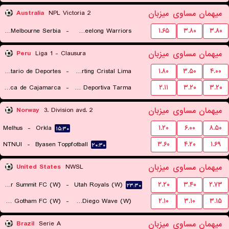
میهمان
مساوی
میزبان
Australia
NPL Victoria 2
FC Melbourne Serbia
-
North Geelong Warriors
۱.۶۵
۳.۸۰
۳.۸۰
۰۸:۳۰
میهمان
مساوی
میزبان
Peru
Liga 1 - Clausura
Universitario de Deportes
-
Sporting Cristal Lima
۱.۸۰
۳.۵۰
۴.۰۰
Universidad Tecnica de Cajamarca
-
Asociacion Deportiva Tarma
۲.۱۱
۳.۲۰
۳.۲۰
۰۵:۰۰
۲۱:۳۰
میهمان
مساوی
میزبان
Norway
3. Division avd. 2
Melhus
-
Orkla
۱.۲۰
۶.۰۰
۸.۵۰
۱۵:۳۰
NTNUI
-
Byasen Toppfotball
۳.۶۰
۴.۲۰
۱.۶۹
۲۰:۳۰
میهمان
مساوی
میزبان
United States
NWSL
Denver Summit FC (W)
-
Utah Royals (W)
۲.۲۰
۳.۴۰
۲.۷۳
۲۳:۳۰
NJ/NY Gotham FC (W)
-
San Diego Wave (W)
۲.۱۰
۳.۱۰
۳.۱۵
۰۳:۳۰
میهمان
مساوی
میزبان
Brazil
Serie A