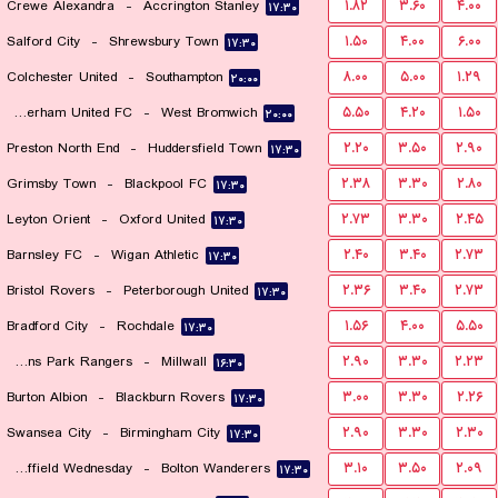
Crewe Alexandra
-
Accrington Stanley
۱.۸۲
۳.۶۰
۴.۰۰
۱۷:۳۰
Salford City
-
Shrewsbury Town
۱.۵۰
۴.۰۰
۶.۰۰
۱۷:۳۰
Colchester United
-
Southampton
۸.۰۰
۵.۰۰
۱.۲۹
۲۰:۰۰
Rotherham United FC
-
West Bromwich
۵.۵۰
۴.۲۰
۱.۵۰
۲۰:۰۰
Preston North End
-
Huddersfield Town
۲.۲۰
۳.۵۰
۲.۹۰
۱۷:۳۰
Grimsby Town
-
Blackpool FC
۲.۳۸
۳.۳۰
۲.۸۰
۱۷:۳۰
Leyton Orient
-
Oxford United
۲.۷۳
۳.۳۰
۲.۴۵
۱۷:۳۰
Barnsley FC
-
Wigan Athletic
۲.۴۰
۳.۴۰
۲.۷۳
۱۷:۳۰
Bristol Rovers
-
Peterborough United
۲.۳۶
۳.۴۰
۲.۷۳
۱۷:۳۰
Bradford City
-
Rochdale
۱.۵۶
۴.۰۰
۵.۵۰
۱۷:۳۰
Queens Park Rangers
-
Millwall
۲.۹۰
۳.۳۰
۲.۲۳
۱۶:۳۰
Burton Albion
-
Blackburn Rovers
۳.۰۰
۳.۳۰
۲.۲۶
۱۷:۳۰
Swansea City
-
Birmingham City
۲.۹۰
۳.۳۰
۲.۳۰
۱۷:۳۰
Sheffield Wednesday
-
Bolton Wanderers
۳.۱۰
۳.۵۰
۲.۰۹
۱۷:۳۰