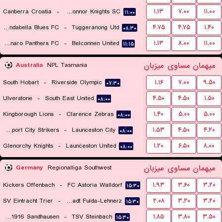
Canberra Croatia
-
O'Connor Knights SC
۱.۱۳
۷.۰۰
۱۱.۰۰
۱۱:۰۰
Brindabella Blues FC
-
Tuggeranong Utd
۴.۷۵
۴.۷۵
۱.۴۰
۰۸:۳۰
Monaro Panthers FC
-
Belconnen United
۱.۱۳
۸.۰۰
۱۱.۰۰
۱۱:۱۵
میهمان
مساوی
میزبان
Australia
NPL Tasmania
South Hobart
-
Riverside Olympic
۱.۱۶
۷.۰۰
۹.۵۰
۰۷:۳۰
Ulverstone
-
South East United
۴.۵۰
۴.۵۰
۱.۵۰
۰۸:۰۰
Kingborough Lions
-
Clarence Zebras
۱.۴۰
۵.۰۰
۵.۰۰
۰۸:۰۰
Devonport City Strikers
-
Launceston City
۱.۵۳
۴.۵۰
۴.۲۰
۰۸:۰۰
Glenorchy Knights
-
Launceston United
۱.۲۰
۶.۵۰
۸.۰۰
۰۸:۰۰
میهمان
مساوی
میزبان
Germany
Regionalliga Southwest
Kickers Offenbach
-
FC Astoria Walldorf
۱.۹۳
۳.۶۰
۳.۲۰
۱۵:۳۰
SV Eintracht Trier
-
Barockstadt Fulda-Lehnerz
۲.۰۸
۳.۲۰
۳.۲۰
۱۵:۳۰
SV 1916 Sandhausen
-
TSV Steinbach
۱.۸۵
۳.۸۰
۳.۵۰
۱۵:۳۰