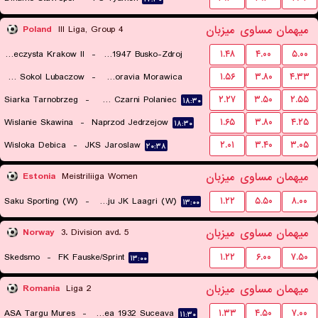
میهمان
مساوی
میزبان
Poland
III Liga, Group 4
Wieczysta Krakow II
-
AKS 1947 Busko-Zdroj
۱.۴۸
۴.۰۰
۵.۰۰
Pogon Sokol Lubaczow
-
KS Moravia Morawica
۱.۵۶
۳.۸۰
۴.۳۳
۱۳:۳۰
Siarka Tarnobrzeg
-
MKS Czarni Polaniec
۲.۲۷
۳.۵۰
۲.۵۵
۱۷:۳۰
۱۸:۳۰
Wislanie Skawina
-
Naprzod Jedrzejow
۱.۶۵
۳.۸۰
۴.۲۵
۱۸:۳۰
Wisloka Debica
-
JKS Jaroslaw
۲.۰۱
۳.۴۰
۳.۰۵
۲۰:۳۸
میهمان
مساوی
میزبان
Estonia
Meistriliiga Women
Saku Sporting (W)
-
Harju JK Laagri (W)
۱.۲۲
۵.۵۰
۸.۰۰
۱۳:۰۰
میهمان
مساوی
میزبان
Norway
3. Division avd. 5
Skedsmo
-
FK Fauske/Sprint
۱.۲۲
۶.۰۰
۷.۵۰
۱۳:۰۰
میهمان
مساوی
میزبان
Romania
Liga 2
ASA Targu Mures
-
ACSM Cetatea 1932 Suceava
۱.۳۳
۴.۵۰
۷.۰۰
۱۱:۳۰