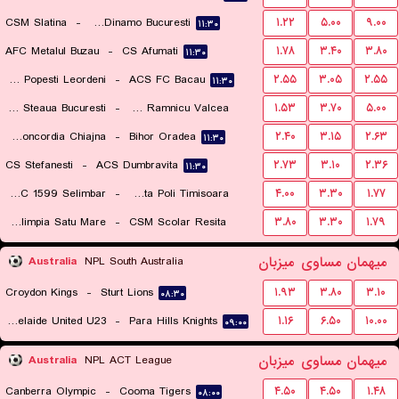
CSM Slatina
-
CS Dinamo Bucuresti
۱.۲۲
۵.۰۰
۹.۰۰
۱۱:۳۰
AFC Metalul Buzau
-
CS Afumati
۱.۷۸
۳.۴۰
۳.۸۰
۱۱:۳۰
Acs Gloria Popesti Leordeni
-
ACS FC Bacau
۲.۵۵
۳.۰۵
۲.۵۵
۱۱:۳۰
CSA Steaua Bucuresti
-
SCM Ramnicu Valcea
۱.۵۳
۳.۷۰
۵.۰۰
CS Concordia Chiajna
-
Bihor Oradea
۲.۴۰
۳.۱۵
۲.۶۳
۱۱:۳۰
۱۱:۳۰
CS Stefanesti
-
ACS Dumbravita
۲.۷۳
۳.۱۰
۲.۳۶
۱۱:۳۰
CSC 1599 Selimbar
-
ACS Stinta Poli Timisoara
۴.۰۰
۳.۳۰
۱.۷۷
CSM Olimpia Satu Mare
-
CSM Scolar Resita
۳.۸۰
۳.۳۰
۱.۷۹
۱۱:۳۰
۱۱:۳۰
میهمان
مساوی
میزبان
Australia
NPL South Australia
Croydon Kings
-
Sturt Lions
۱.۹۳
۳.۸۰
۳.۱۰
۰۸:۳۰
Adelaide United U23
-
Para Hills Knights
۱.۱۶
۶.۵۰
۱۰.۰۰
۰۹:۰۰
میهمان
مساوی
میزبان
Australia
NPL ACT League
Canberra Olympic
-
Cooma Tigers
۴.۵۰
۴.۵۰
۱.۴۸
۰۸:۰۰