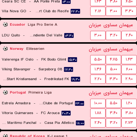
Ceara SC CE
-
AA Ponte Preta
۱.۴۳
۳.۸۰
۶.۵۰
۰۳:۰۰
Vila Nova GO
-
Sport Club do Recife
۲.۱۶
۳.۰۰
۳.۳۰
۲۲:۳۰
میهمان
مساوی
میزبان
Ecuador
Liga Pro Serie A
LDU Quito
-
Independiente Del Valle
۳.۰۰
۳.۲۰
۲.۴۰
۰۳:۳۰
میهمان
مساوی
میزبان
Norway
Eliteserien
Valerenga IF Oslo
-
FK Bodo Glimt
۵.۵۰
۴.۷۵
۱.۴۳
۱۵:۳۰
Viking Stavanger
-
Sarpsborg 08
۱.۳۶
۵.۰۰
۶.۰۰
۱۷:۳۰
IK Start Kristiansand
-
Fredrikstad FK
۲.۲۰
۳.۳۰
۲.۹۰
۱۹:۳۰
میهمان
مساوی
میزبان
Portugal
Primeira Liga
Estrela Amadora
-
Sporting Clube de Portugal
۱۰.۰۰
۵.۵۰
۱.۲۰
۲۳:۰۰
Vitoria Guimaraes
-
FC Arouca
۱.۸۸
۳.۴۰
۳.۸۰
۲۰:۳۰
CS Maritimo Funchal
-
Casa Pia Atletico
۲.۴۰
۳.۲۰
۲.۷۳
۱۸:۰۰
میهمان
مساوی
میزبان
Republic of Korea
K-League 1