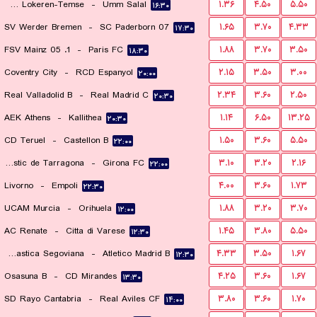
KSC Lokeren-Temse
-
Umm Salal
۱.۳۶
۴.۵۰
۵.۵۰
۱۶:۳۰
SV Werder Bremen
-
SC Paderborn 07
۱.۶۵
۳.۷۰
۴.۳۳
۱۷:۳۰
1. FSV Mainz 05
-
Paris FC
۱.۸۸
۳.۷۰
۳.۵۰
۱۸:۳۰
Coventry City
-
RCD Espanyol
۲.۱۵
۳.۵۰
۳.۰۰
۲۰:۰۰
Real Valladolid B
-
Real Madrid C
۲.۳۴
۳.۶۰
۲.۵۰
۲۰:۳۰
AEK Athens
-
Kallithea
۱.۱۴
۶.۵۰
۱۳.۲۵
۲۰:۳۰
CD Teruel
-
Castellon B
۱.۵۰
۳.۶۰
۵.۵۰
۲۲:۰۰
Gimnastic de Tarragona
-
Girona FC
۳.۱۰
۳.۲۰
۲.۱۶
۲۲:۰۰
Livorno
-
Empoli
۴.۰۰
۳.۶۰
۱.۷۳
۲۲:۳۰
UCAM Murcia
-
Orihuela
۱.۸۸
۳.۲۰
۳.۷۰
۱۲:۰۰
AC Renate
-
Citta di Varese
۱.۴۵
۳.۸۰
۵.۵۰
۱۲:۳۰
Gimnastica Segoviana
-
Atletico Madrid B
۴.۳۳
۳.۵۰
۱.۶۷
۱۲:۳۰
Osasuna B
-
CD Mirandes
۴.۲۵
۳.۶۰
۱.۶۷
۱۳:۳۰
SD Rayo Cantabria
-
Real Aviles CF
۳.۸۰
۳.۶۰
۱.۷۰
۱۴:۰۰