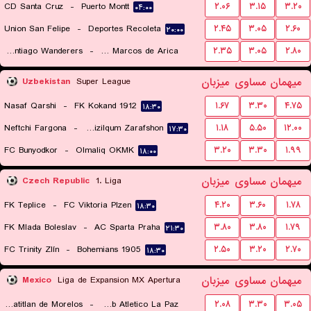
CD Santa Cruz
-
Puerto Montt
۲.۰۶
۳.۱۵
۳.۲۰
۰۴:۰۰
Union San Felipe
-
Deportes Recoleta
۲.۴۵
۳.۰۵
۲.۶۰
۲۰:۰۰
Santiago Wanderers
-
San Marcos de Arica
۲.۳۵
۳.۰۵
۲.۸۰
۲۲:۳۰
میهمان
مساوی
میزبان
Uzbekistan
Super League
Nasaf Qarshi
-
FK Kokand 1912
۱.۶۷
۳.۳۰
۴.۷۵
۱۸:۳۰
Neftchi Fargona
-
PFK Qizilqum Zarafshon
۱.۱۸
۵.۵۰
۱۲.۰۰
۱۷:۳۰
FC Bunyodkor
-
Olmaliq OKMK
۳.۲۰
۳.۳۰
۱.۹۹
۱۸:۰۰
میهمان
مساوی
میزبان
Czech Republic
1. Liga
FK Teplice
-
FC Viktoria Plzen
۴.۲۰
۳.۶۰
۱.۷۸
۱۸:۳۰
FK Mlada Boleslav
-
AC Sparta Praha
۳.۸۰
۳.۸۰
۱.۷۹
۲۱:۳۰
FC Trinity Zlín
-
Bohemians 1905
۲.۵۰
۳.۲۰
۲.۷۰
۱۸:۳۰
میهمان
مساوی
میزبان
Mexico
Liga de Expansion MX Apertura
CD Tepatitlan de Morelos
-
Club Atletico La Paz
۲.۰۸
۳.۳۰
۳.۰۵