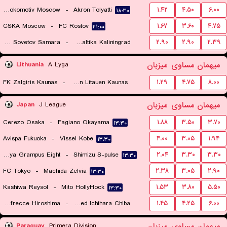
FK Lokomotiv Moscow
-
Akron Tolyatti
۱.۴۲
۴.۵۰
۶.۰۰
۱۸:۳۰
CSKA Moscow
-
FC Rostov
۱.۶۷
۳.۶۰
۴.۷۵
۲۱:۰۰
PFK Kryliya Sovetov Samara
-
FK Baltika Kaliningrad
۲.۹۰
۲.۹۰
۲.۳۹
۱۶:۰۰
میهمان
مساوی
میزبان
Lithuania
A Lyga
FK Zalgiris Kaunas
-
FC Hegelmann Litauen Kaunas
۱.۲۹
۴.۷۵
۸.۰۰
۱۹:۳۰
میهمان
مساوی
میزبان
Japan
J League
Cerezo Osaka
-
Fagiano Okayama
۱.۸۸
۳.۵۰
۳.۷۰
۱۳:۳۰
Avispa Fukuoka
-
Vissel Kobe
۴.۰۰
۳.۰۵
۱.۹۴
۱۳:۳۰
Nagoya Grampus Eight
-
Shimizu S-pulse
۲.۰۴
۳.۳۰
۳.۳۰
۱۳:۳۰
FC Tokyo
-
Machida Zelvia
۲.۳۸
۳.۰۵
۲.۹۰
۱۳:۳۰
Kashiwa Reysol
-
Mito HollyHock
۱.۵۳
۳.۸۰
۵.۵۰
۱۳:۳۰
Sanfrecce Hiroshima
-
Jef United Ichihara Chiba
۱.۴۵
۴.۲۵
۶.۰۰
۱۳:۴۵
میهمان
مساوی
میزبان
Paraguay
Primera Division