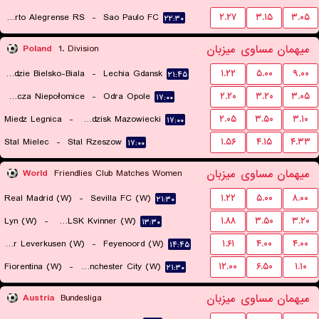
Gremio Porto Alegrense RS
-
Sao Paulo FC
۲.۲۷
۳.۱۵
۳.۰۵
۲۲:۳۰
میهمان
مساوی
میزبان
Poland
1. Division
Podbeskidzie Bielsko-Biala
-
Lechia Gdansk
۱.۲۲
۵.۰۰
۹.۰۰
۲۱:۴۵
Puszcza Niepołomice
-
Odra Opole
۲.۲۰
۳.۲۰
۳.۰۵
۱۷:۰۰
Miedz Legnica
-
Pogon Grodzisk Mazowiecki
۲.۰۵
۳.۵۰
۳.۱۰
۱۷:۰۰
Stal Mielec
-
Stal Rzeszow
۱.۵۶
۴.۱۵
۴.۳۳
۱۷:۰۰
میهمان
مساوی
میزبان
World
Friendlies Club Matches Women
Real Madrid (W)
-
Sevilla FC (W)
۱.۲۲
۵.۰۰
۸.۰۰
۲۱:۳۰
Lyn (W)
-
Lillestrom LSK Kvinner (W)
۱.۸۸
۳.۵۰
۳.۲۰
۱۳:۳۰
Bayer Leverkusen (W)
-
Feyenoord (W)
۱.۶۱
۴.۰۰
۴.۰۰
۱۴:۴۵
Fiorentina (W)
-
Manchester City (W)
۱۲.۰۰
۶.۵۰
۱.۱۰
۲۱:۳۰
میهمان
مساوی
میزبان
Austria
Bundesliga