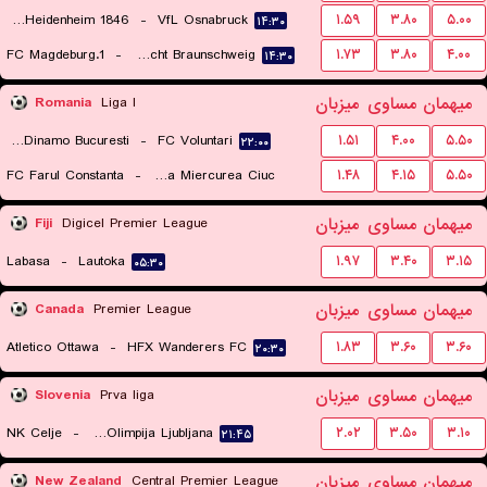
FC Heidenheim 1846
-
VfL Osnabruck
۱.۵۹
۳.۸۰
۵.۰۰
۱۴:۳۰
1.FC Magdeburg
-
TSV Eintracht Braunschweig
۱.۷۳
۳.۸۰
۴.۰۰
۱۴:۳۰
میهمان
مساوی
میزبان
Romania
Liga I
FC Dinamo Bucuresti
-
FC Voluntari
۱.۵۱
۴.۰۰
۵.۵۰
۲۲:۰۰
FC Farul Constanta
-
FC Csikszereda Miercurea Ciuc
۱.۴۸
۴.۱۵
۵.۵۰
۱۹:۰۰
میهمان
مساوی
میزبان
Fiji
Digicel Premier League
Labasa
-
Lautoka
۱.۹۷
۳.۴۰
۳.۱۵
۰۵:۳۰
میهمان
مساوی
میزبان
Canada
Premier League
Atletico Ottawa
-
HFX Wanderers FC
۱.۸۳
۳.۶۰
۳.۶۰
۲۰:۳۰
میهمان
مساوی
میزبان
Slovenia
Prva liga
NK Celje
-
NK Olimpija Ljubljana
۲.۰۲
۳.۵۰
۳.۱۰
۲۱:۴۵
میهمان
مساوی
میزبان
New Zealand
Central Premier League