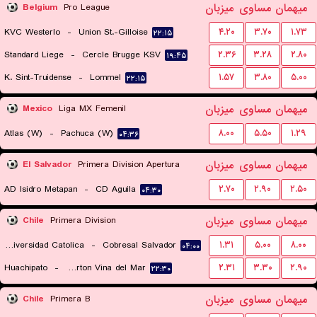
میهمان
مساوی
میزبان
Belgium
Pro League
KVC Westerlo
-
Union St.-Gilloise
۴.۲۰
۳.۷۰
۱.۷۳
۲۲:۱۵
Standard Liege
-
Cercle Brugge KSV
۲.۳۶
۳.۲۸
۲.۸۰
۱۹:۴۵
K. Sint-Truidense
-
Lommel
۱.۵۷
۳.۸۰
۵.۰۰
۲۲:۱۵
میهمان
مساوی
میزبان
Mexico
Liga MX Femenil
Atlas (W)
-
Pachuca (W)
۸.۰۰
۵.۵۰
۱.۲۹
۰۴:۳۶
میهمان
مساوی
میزبان
El Salvador
Primera Division Apertura
AD Isidro Metapan
-
CD Aguila
۲.۷۰
۲.۹۰
۲.۵۰
۰۴:۳۰
میهمان
مساوی
میزبان
Chile
Primera Division
Universidad Catolica
-
Cobresal Salvador
۱.۳۱
۵.۰۰
۸.۰۰
۰۴:۰۰
Huachipato
-
Everton Vina del Mar
۲.۳۱
۳.۳۰
۲.۹۰
۲۲:۳۰
میهمان
مساوی
میزبان
Chile
Primera B