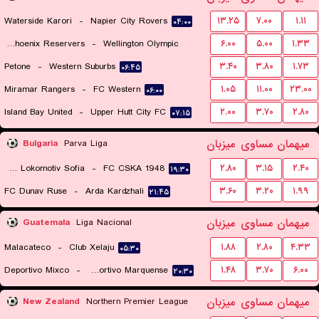
Waterside Karori
-
Napier City Rovers
۱۳.۲۵
۷.۰۰
۱.۱۱
۰۴:۰۰
Wellington Phoenix Reservers
-
Wellington Olympic
۶.۰۰
۵.۰۰
۱.۳۳
Petone
-
Western Suburbs
۳.۴۰
۳.۸۰
۱.۷۳
۰۶:۳۰
۰۶:۴۵
Miramar Rangers
-
FC Western
۱.۰۵
۱۱.۰۰
۲۳.۰۰
۰۶:۰۰
Island Bay United
-
Upper Hutt City FC
۲.۰۰
۳.۷۰
۲.۸۰
۰۷:۱۵
میهمان
مساوی
میزبان
Bulgaria
Parva Liga
PFC Lokomotiv Sofia
-
FC CSKA 1948
۲.۸۰
۳.۱۵
۲.۴۰
۱۹:۳۰
FC Dunav Ruse
-
Arda Kardzhali
۳.۶۰
۳.۲۰
۱.۹۹
۲۱:۴۵
میهمان
مساوی
میزبان
Guatemala
Liga Nacional
Malacateco
-
Club Xelaju
۱.۸۸
۲.۸۰
۴.۳۳
۰۵:۳۰
Deportivo Mixco
-
Deportivo Marquense
۱.۴۸
۳.۷۰
۶.۰۰
۲۰:۳۰
میهمان
مساوی
میزبان
New Zealand
Northern Premier League