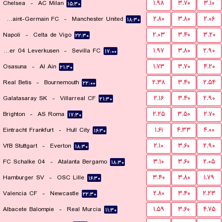
Chelsea
-
AC Milan
۱.۹۸
۳.۷۰
۳.۱۰
۱۵:۳۰
Paris Saint-Germain FC
-
Manchester United
۲.۸۰
۳.۸۰
۲.۰۶
۱۸:۳۰
Napoli
-
Celta de Vigo
۲.۰۳
۳.۴۰
۳.۲۰
۲۲:۳۰
Bayer 04 Leverkusen
-
Sevilla FC
۱.۹۷
۳.۸۰
۲.۹۰
۱۷:۰۰
Osasuna
-
Al Ain
۱.۷۳
۳.۷۰
۴.۲۰
۲۱:۳۰
Real Betis
-
Bournemouth
۲.۳۸
۳.۴۰
۲.۵۴
۲۲:۰۰
Galatasaray SK
-
Villarreal CF
۲.۱۶
۳.۴۰
۲.۹۰
۲۱:۳۰
Brighton
-
AS Roma
۲.۲۵
۳.۵۰
۲.۷۰
۱۷:۳۰
Eintracht Frankfurt
-
Hull City
۱.۶۱
۴.۳۳
۴.۰۰
۱۶:۳۰
VfB Stuttgart
-
Everton
۲.۱۰
۳.۶۰
۲.۹۰
۱۸:۳۰
FC Schalke 04
-
Atalanta Bergamo
۳.۱۰
۳.۶۰
۲.۰۵
۱۸:۳۰
Hamburger SV
-
OSC Lille
۳.۴۰
۳.۸۰
۱.۷۹
۱۶:۳۰
Valencia CF
-
Newcastle
۲.۸۰
۳.۴۰
۲.۲۳
۲۲:۳۰
Albacete Balompie
-
Real Murcia
۱.۵۹
۳.۶۰
۴.۷۵
۱۱:۳۰