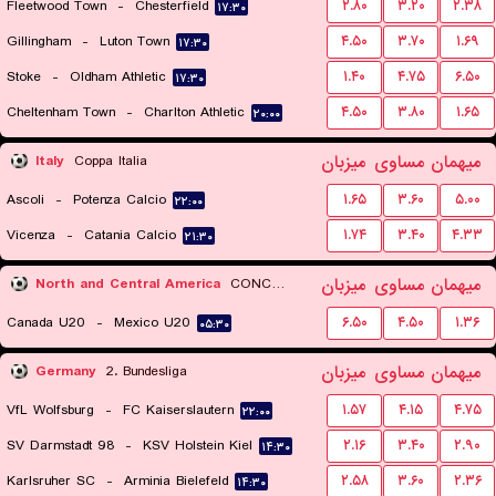
Fleetwood Town
-
Chesterfield
۲.۸۰
۳.۲۰
۲.۳۸
۱۷:۳۰
Gillingham
-
Luton Town
۴.۵۰
۳.۷۰
۱.۶۹
۱۷:۳۰
Stoke
-
Oldham Athletic
۱.۴۰
۴.۷۵
۶.۵۰
۱۷:۳۰
Cheltenham Town
-
Charlton Athletic
۴.۵۰
۳.۸۰
۱.۶۵
۲۰:۰۰
میهمان
مساوی
میزبان
Italy
Coppa Italia
Ascoli
-
Potenza Calcio
۱.۶۵
۳.۶۰
۵.۰۰
۲۲:۰۰
Vicenza
-
Catania Calcio
۱.۷۴
۳.۴۰
۴.۳۳
۲۱:۳۰
میهمان
مساوی
میزبان
North and Central America
CONCACAF Championship U20
Canada U20
-
Mexico U20
۶.۵۰
۴.۵۰
۱.۳۶
۰۵:۳۰
میهمان
مساوی
میزبان
Germany
2. Bundesliga
VfL Wolfsburg
-
FC Kaiserslautern
۱.۵۷
۴.۱۵
۴.۷۵
۲۲:۰۰
SV Darmstadt 98
-
KSV Holstein Kiel
۲.۱۶
۳.۴۰
۲.۹۰
۱۴:۳۰
Karlsruher SC
-
Arminia Bielefeld
۲.۵۸
۳.۶۰
۲.۳۶
۱۴:۳۰