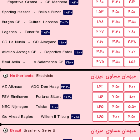
Fundacio Esportiva Grama
-
CE Manresa
۲.۹۰
۳.۳۰
۲.۱۲
۲۰:۳۰
Sporting Hasselt
-
Belisia Bilzen
۱.۵۳
۴.۵۰
۴.۵۰
۲۰:۳۰
Burgos CF
-
Cultural Leonesa
۱.۷۸
۳.۵۰
۳.۸۰
۲۰:۳۰
Leganes
-
Tenerife
۲.۲۷
۳.۳۰
۲.۸۰
۲۰:۳۰
CD La Nucia
-
CD Alcoyano
۲.۶۰
۳.۴۰
۲.۳۸
۲۱:۰۰
Atletico Astorga CF
-
Deportivo Fabril
۳.۲۰
۳.۵۰
۲.۰۲
۲۱:۰۰
Real Avila
-
Unionistas de Salamanca CF
۴.۷۵
۳.۸۰
۱.۵۶
۲۱:۰۰
میهمان
مساوی
میزبان
Netherlands
Eredivisie
AZ Alkmaar
-
ADO Den Haag
۱.۴۲
۴.۵۰
۶.۰۰
۲۲:۳۰
PSV Eindhoven
-
Fortuna Sittard
۱.۱۶
۷.۵۰
۱۱.۰۰
۲۱:۳۰
NEC Nijmegen
-
Telstar
۱.۴۵
۴.۵۰
۵.۵۰
۱۸:۰۰
Go Ahead Eagles
-
Willem II Tilburg
۱.۶۵
۴.۰۰
۴.۵۰
۲۰:۱۵
میهمان
مساوی
میزبان
Brazil
Brasileiro Serie B