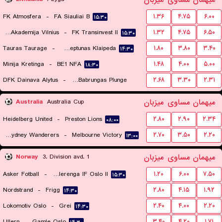
میهمان
مساوی
میزبان
FK Atmosfera
-
FA Siauliai B
۱.۳۶
۴.۷۵
۶.۰۰
۱۵:۳۰
Baltijos Futbolo Akademija Vilnius
-
FK Transinvest II
۱.۳۲
۴.۷۵
۶.۵۰
۱۵:۳۰
Tauras Taurage
-
FK Neptunas Klaipeda
۱.۸۰
۳.۸۰
۳.۴۰
۱۴:۳۰
Minija Kretinga
-
BE1 NFA
۱.۴۸
۴.۰۰
۵.۰۰
۱۸:۳۰
DFK Dainava Alytus
-
FK Babrungas Plunge
۲.۶۸
۳.۳۰
۲.۳۱
۱۸:۳۰
میهمان
مساوی
میزبان
Australia
Australia Cup
Heidelberg United
-
Preston Lions
۲.۸۰
۲.۹۰
۲.۳۴
۰۸:۰۰
Western Sydney Wanderers
-
Melbourne Victory
۲.۷۰
۳.۵۰
۲.۲۰
۱۳:۰۰
میهمان
مساوی
میزبان
Norway
3. Division avd. 1
Asker Fotball
-
Valerenga IF Oslo II
۱.۲۰
۶.۰۰
۷.۵۰
۱۵:۳۰
Nordstrand
-
Frigg
۲.۸۰
۴.۱۵
۱.۹۲
۱۴:۳۰
Lokomotiv Oslo
-
Grei
۲.۴۰
۴.۰۰
۲.۲۰
۱۴:۳۰
Ullern
-
Gamle Oslo
۳.۴۰
۴.۲۰
۱.۷۱