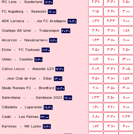
RC Lens
-
Sunderland
۲.۳۸
۳.۳۰
۲.۵۰
۱۷:۳۰
FC Augsburg
-
Sassuolo
۲.۱۵
۳.۴۰
۳.۰۰
۱۷:۰۰
AEK Larnaca
-
Omonia FC Aradippou
۱.۳۷
۴.۳۳
۷.۰۰
۱۹:۳۰
Goztepe AS Izmir
-
Trabzonspor
۳.۴۰
۳.۷۰
۱.۸۸
۲۰:۳۰
Alcorcon
-
Navalcarnero
۱.۴۳
۳.۸۰
۶.۰۰
۱۱:۳۰
Elche
-
FC Toulouse
۲.۵۰
۳.۳۰
۲.۵۰
۱۱:۳۰
Utebo
-
Casetas
۱.۱۴
۷.۰۰
۱۳.۰۰
۱۱:۳۰
Calcio Lecco
-
Atalanta U23
۲.۰۹
۳.۳۰
۳.۰۵
۱۲:۳۰
Real Union Club de Irun
-
Eibar
۴.۵۰
۳.۸۰
۱.۵۷
۱۳:۰۰
Stade Rennes FC
-
Brentford
۲.۱۰
۳.۵۰
۳.۰۰
۱۸:۳۰
Salernitana
-
ASD Sambiase 2023
۱.۳۳
۴.۵۰
۸.۰۰
۱۹:۰۰
Cittadella
-
Luparense
۱.۴۰
۴.۲۰
۷.۰۰
۱۹:۳۰
Cadiz
-
Las Palmas
۲.۸۰
۳.۳۰
۲.۳۴
۲۳:۰۰
Karlovac
-
NK Lucko
۱.۶۷
۳.۷۰
۴.۰۰
۱۱:۳۰