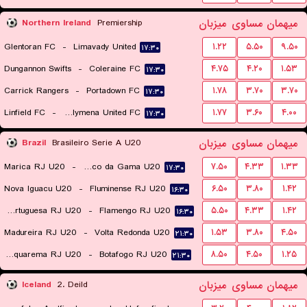
میهمان
مساوی
میزبان
Northern Ireland
Premiership
Glentoran FC
-
Limavady United
۱.۲۲
۵.۵۰
۹.۵۰
۱۷:۳۰
Dungannon Swifts
-
Coleraine FC
۴.۷۵
۴.۲۰
۱.۵۳
۱۷:۳۰
Carrick Rangers
-
Portadown FC
۱.۷۸
۳.۷۰
۳.۷۰
۱۷:۳۰
Linfield FC
-
Ballymena United FC
۱.۷۷
۳.۶۰
۴.۰۰
۱۷:۳۰
میهمان
مساوی
میزبان
Brazil
Brasileiro Serie A U20
Marica RJ U20
-
Vasco da Gama U20
۷.۵۰
۴.۳۳
۱.۳۳
۱۷:۳۰
Nova Iguacu U20
-
Fluminense RJ U20
۶.۵۰
۳.۸۰
۱.۴۲
۱۶:۳۰
Atletica Portuguesa RJ U20
-
Flamengo RJ U20
۵.۵۰
۴.۳۳
۱.۴۲
۱۶:۳۰
Madureira RJ U20
-
Volta Redonda U20
۱.۵۳
۳.۸۰
۴.۵۰
۲۱:۳۰
Boavista Saquarema RJ U20
-
Botafogo RJ U20
۸.۵۰
۴.۵۰
۱.۲۵
۲۱:۳۰
میهمان
مساوی
میزبان
Iceland
2. Deild